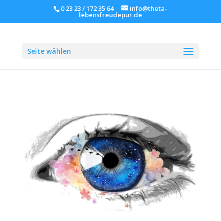
0 23 23 / 172 35 64
info@theta-
lebensfreudepur.de
Seite wählen