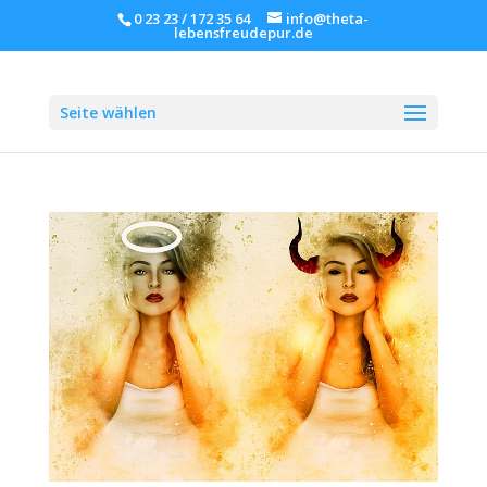
0 23 23 / 172 35 64
info@theta-
lebensfreudepur.de
Seite wählen