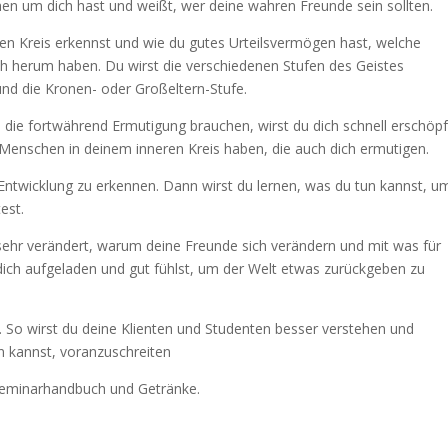
en um dich hast und weißt, wer deine wahren Freunde sein sollten.
ren Kreis erkennst und wie du gutes Urteilsvermögen hast, welche
h herum haben. Du wirst die verschiedenen Stufen des Geistes
 und die Kronen- oder Großeltern-Stufe.
die fortwährend Ermutigung brauchen, wirst du dich schnell erschöpf
 Menschen in deinem inneren Kreis haben, die auch dich ermutigen.
ntwicklung zu erkennen. Dann wirst du lernen, was du tun kannst, u
est.
o sehr verändert, warum deine Freunde sich verändern und mit was für
dich aufgeladen und gut fühlst, um der Welt etwas zurückgeben zu
st. So wirst du deine Klienten und Studenten besser verstehen und
n kannst, voranzuschreiten
n Seminarhandbuch und Getränke.