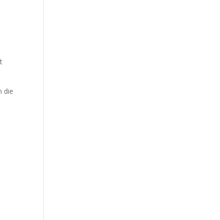
t
m die