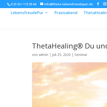
0 23 23 / 172 35 64
info@theta-lebensfreudepur.de
LebensfreudePur
Praxisabend
ThetaHeali
ThetaHealing® Du und
von
admin
|
Juli 25, 2020
|
Seminar