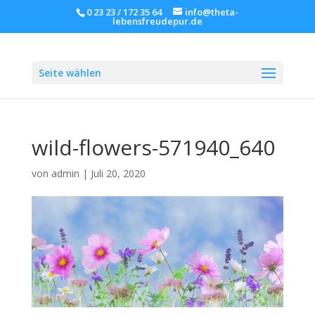
0 23 23 / 172 35 64
info@theta-
lebensfreudepur.de
Seite wählen
wild-flowers-571940_640
von
admin
|
Juli 20, 2020