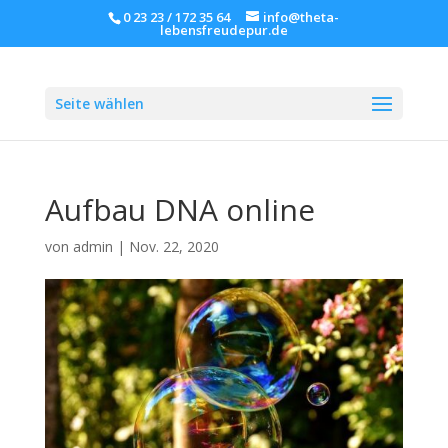
0 23 23 / 172 35 64
info@theta-
lebensfreudepur.de
Seite wählen
Aufbau DNA online
von
admin
|
Nov. 22, 2020